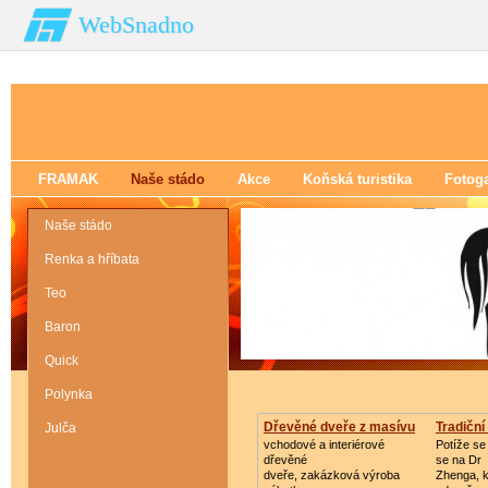
WebSnadno
FRAMAK
Naše stádo
Akce
Koňská turistika
Fotoga
Naše stádo
Renka a hříbata
Teo
Baron
Quick
Polynka
Dřevěné dveře z masívu
Tradiční
Julča
vchodové a interiérové
Potíže se
dřevěné
se na Dr
dveře, zakázková výroba
Zhenga, k