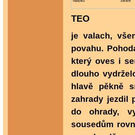
nábytku
zdravě
TEO
je
valach, vše
povahu.
Pohoda
který oves i s
dlouho vydrželo
hlavě pěkně s
zahrady jezdil
do ohrady, vy
sousedům rovno