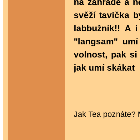
na zahradě a n
svěží tavička 
labbužník!! A 
"langsam" umí 
volnost, pak si
jak umí skákat
Jak Tea poznáte?